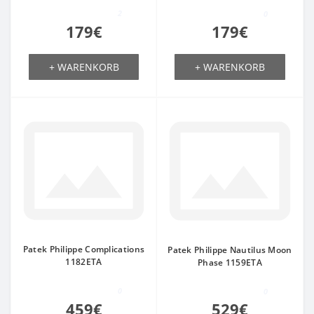
2
0
179€
179€
+ WARENKORB
+ WARENKORB
Patek Philippe Complications
Patek Philippe Nautilus Moon
1182ETA
Phase 1159ETA
0
0
459€
529€