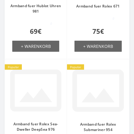
Armband fuer Hublot Uhren
Armband fuer Rolex 671
981
0
0
69€
75€
+ WARENKORB
+ WARENKORB
Populär
Populär
Armband fuer Rolex Sea-
Armband fuer Rolex
Dweller DeepSea 976
Submariner 954