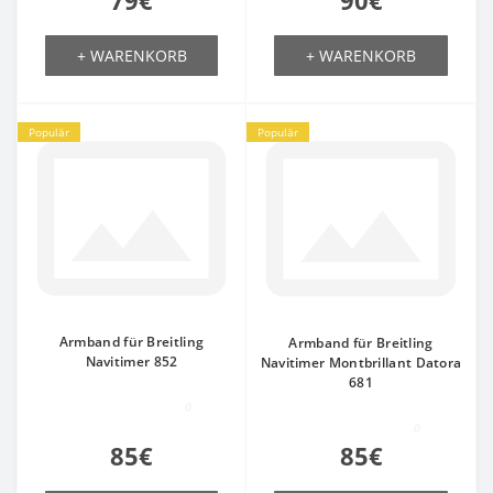
79€
90€
+ WARENKORB
+ WARENKORB
Populär
Populär
Armband für Breitling
Armband für Breitling
Navitimer 852
Navitimer Montbrillant Datora
681
0
0
85€
85€