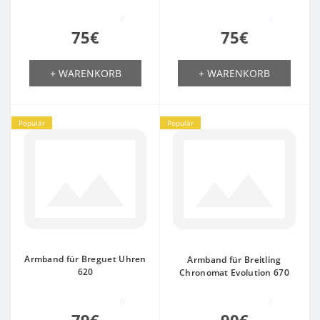
0
0
75€
75€
+ WARENKORB
+ WARENKORB
Populär
Populär
Armband für Breguet Uhren
Armband für Breitling
620
Chronomat Evolution 670
0
0