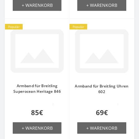
+ WARENKORB
+ WARENKORB
Populär
Populär
Armband für Breitling
Armband für Breitling Uhren
Superocean Heritage 846
602
0
1
85€
69€
+ WARENKORB
+ WARENKORB