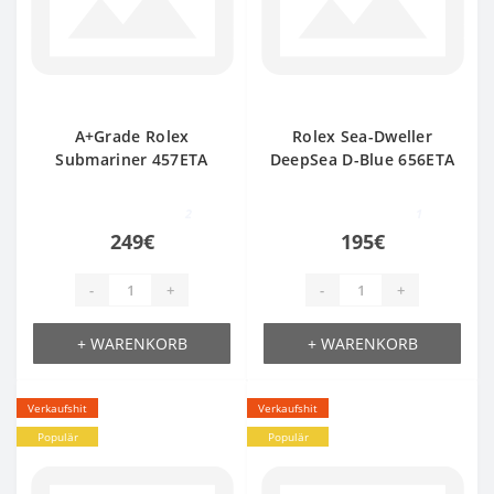
A+Grade Rolex
Rolex Sea-Dweller
Submariner 457ETA
DeepSea D-Blue 656ETA
2
1
249€
195€
-
+
-
+
+ WARENKORB
+ WARENKORB
Verkaufshit
Verkaufshit
Populär
Populär