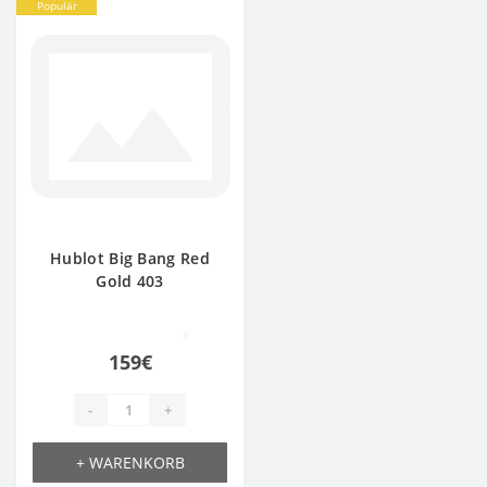
Populär
Hublot Big Bang Red
Gold 403
6
159€
-
+
+ WARENKORB