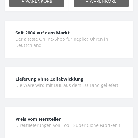
+ WARENKORB
+ WARENKORB
Seit 2004 auf dem Markt
Der älteste Online-Shop für Replica Uhren in
Deutschland
Lieferung ohne Zollabwicklung
Die Ware wird mit DHL aus dem EU-Land geliefert
Preis vom Hersteller
Direktlieferungen von Top - Super Clone Fabriken !