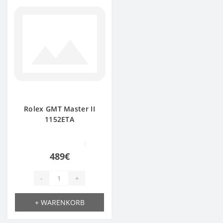
Rolex GMT Master II
1152ETA
0
489€
-
+
+ WARENKORB