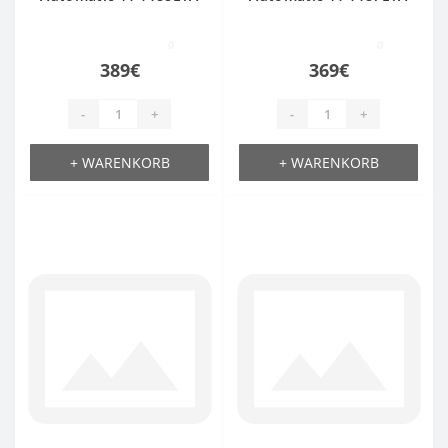
0
0
389€
369€
-
+
-
+
+ WARENKORB
+ WARENKORB