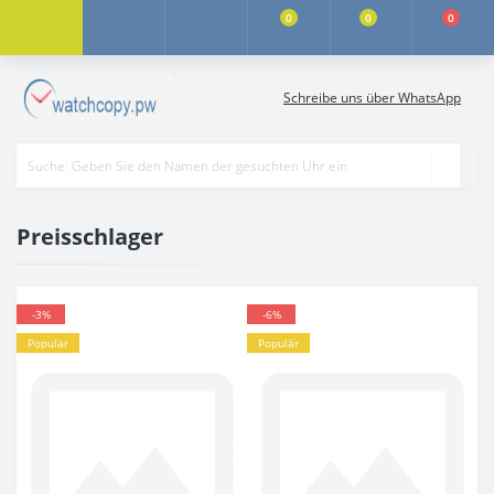
0
0
0
Schreibe uns über WhatsApp
Preisschlager
-3%
-6%
Populär
Populär