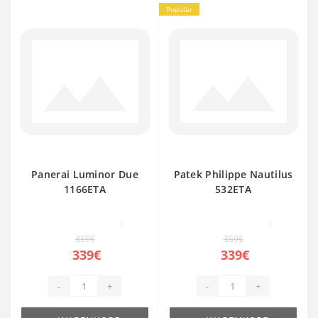
Populär
Panerai Luminor Due
Patek Philippe Nautilus
1166ETA
532ETA
0
0
359€
359€
339€
339€
-
+
-
+