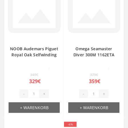
NOOB Audemars Piguet
Omega Seamaster
Royal Oak Selfwinding
Diver 300M 1162ETA
758ETA
0
0
349€
379€
329€
359€
-
+
-
+
+ WARENKORB
+ WARENKORB
-6%