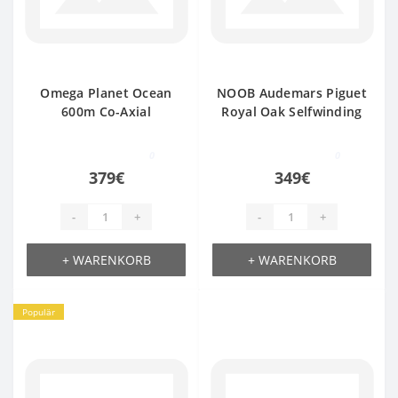
Omega Planet Ocean
NOOB Audemars Piguet
600m Co-Axial
Royal Oak Selfwinding
Chronograph 45,5 mm
1132ETA
965ETA
0
0
379€
349€
-
+
-
+
+ WARENKORB
+ WARENKORB
Populär