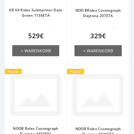
AR V4 Rolex Submariner Date
NOO BRolex Cosmograph
Green 1136ETA
Daytona 207ETA
0
17
529€
329€
+ WARENKORB
+ WARENKORB
Populär
Populär
NOOB Rolex Cosmograph
NOOB Rolex Cosmograph
Daytona 1030ETA