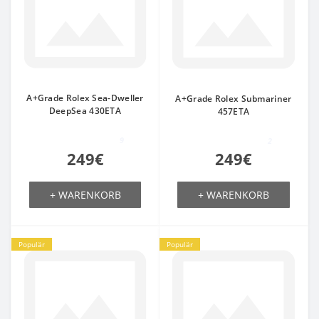
A+Grade Rolex Sea-Dweller
A+Grade Rolex Submariner
DeepSea 430ETA
457ETA
9
2
249€
249€
+ WARENKORB
+ WARENKORB
Populär
Populär