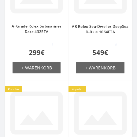
A+Grade Rolex Submariner
AR Rolex Sea-Dweller DeepSea
Date 432ETA
D-Blue 1064ETA
1
0
299€
549€
+ WARENKORB
+ WARENKORB
Populär
Populär