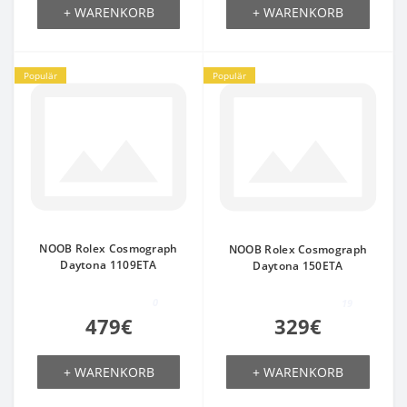
+ WARENKORB
+ WARENKORB
Populär
Populär
NOOB Rolex Cosmograph
NOOB Rolex Cosmograph
Daytona 1109ETA
Daytona 150ETA
0
19
479€
329€
+ WARENKORB
+ WARENKORB