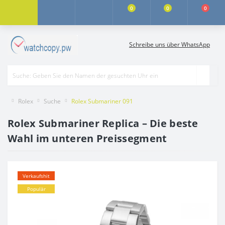
0
0
0
Schreibe uns über WhatsApp
Rolex
Suche
Rolex Submariner 091
Rolex Submariner Replica – Die beste
Wahl im unteren Preissegment
Verkaufshit
Populär