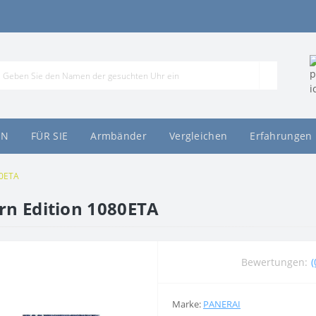
HN
FÜR SIE
Armbänder
Vergleichen
Erfahrungen
80ETA
rn Edition 1080ETA
Bewertungen:
(
Marke:
PANERAI