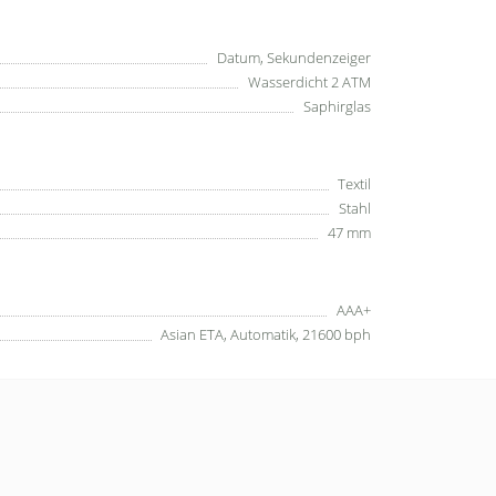
Datum, Sekundenzeiger
Wasserdicht 2 ATM
Saphirglas
Textil
Stahl
47 mm
AAA+
Asian ETA, Automatik, 21600 bph