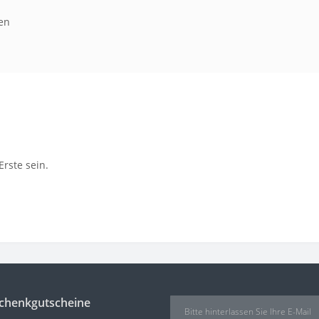
en
rste sein.
schenkgutscheine