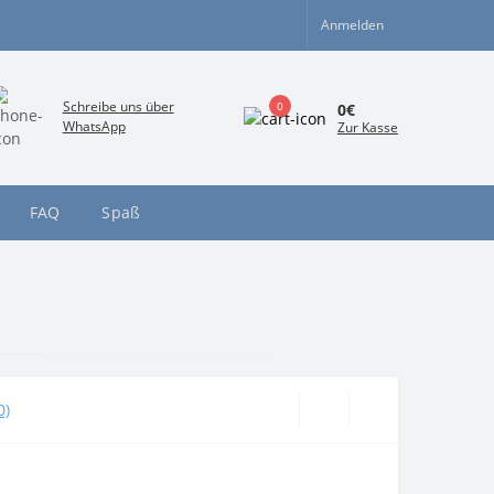
Anmelden
Schreibe uns über
0
0€
WhatsApp
Zur Kasse
FAQ
Spaß
0)