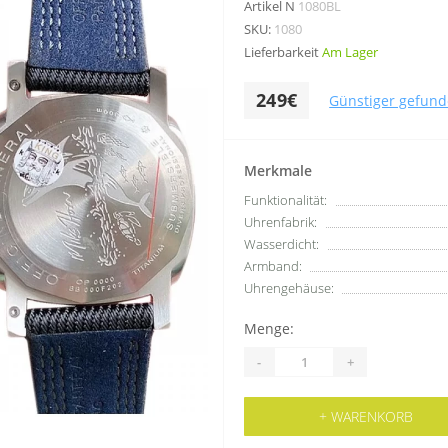
Artikel N
1080BL
SKU:
1080
Lieferbarkeit
Am Lager
249€
Günstiger gefund
Merkmale
Funktionalität:
Uhrenfabrik:
Wasserdicht:
Armband:
Uhrengehäuse:
Menge:
-
+
+ WARENKORB