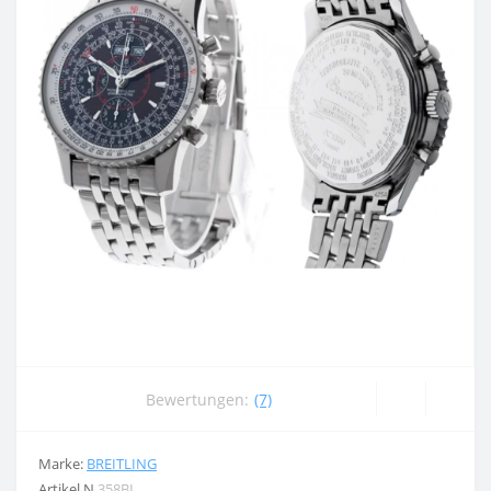
Bewertungen:
(7)
Marke:
BREITLING
Artikel N
358BL